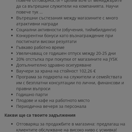
повече отговорности – целим 80% от мениджърите
да са вътрешни служители на компанията. Научи
повече тук …
Вътрешни състезания между магазините с много
атрактивни награди
Социални активности (обучения, тиймбилдинги)
Конкурентни бонуси като възнаграждение при
постигнати високи резултати
Гъвкаво работно време
Увеличаващ се годишен отпуск между 20-25 дни
20% отстъпка при покупки от магазините на JYSK
Допълнително здравно осигуряване
Ваучери за храна на стойност 102,26 €
Програма за подкрепа на служители и семействата
им с безплатни консултации по лични, финансови и
правни въпроси
Годишно парти
Плодове и кафе на работното място
Периодична вечеря за персонала
Какви ще са твоите задължения
Отговаряш за продажбите в магазина: предлагаш на
клиентите обслужване на високо ниво с усмивка!