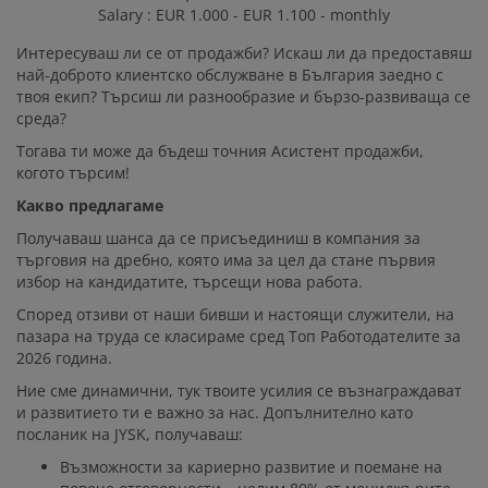
Salary : EUR 1.000 - EUR 1.100 - monthly
Интересуваш ли се от продажби? Искаш ли да предоставяш
JYSK КАТО
най-доброто клиентско обслужване в България заедно с
РАБОТОДАТЕЛ
твоя екип? Търсиш ли разнообразие и бързо-развиваща се
среда?
Тогава ти може да бъдеш точния Асистент продажби,
когото търсим!
Какво предлагаме
Получаваш шанса да се присъединиш в компания за
търговия на дребно, която има за цел да стане първия
избор на кандидатите, търсещи нова работа.
Според отзиви от наши бивши и настоящи служители, на
пазара на труда се класираме сред Топ Работодателите за
2026 година.
Ние сме динамични, тук твоите усилия се възнаграждават
и развитието ти е важно за нас. Допълнително като
посланик на JYSK, получаваш:
Възможности за кариерно развитие и поемане на