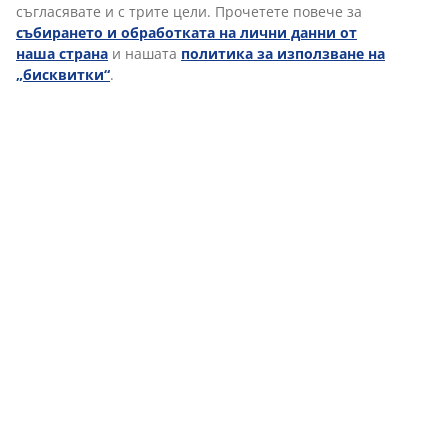
съгласявате и с трите цели. Прочетете повече за
уикендите
събирането и обработката на лични данни от
Това може да е твоята възможност! Кандидатствай
наша страна
и нашата
политика за използване на
днес!
„бисквитки“
.
Процес по подбор в България:
Обработваме кандидатурите навременно и завършваме
процеса по подбор, когато сме намерили точния кандидат.
Винаги провеждаме интервюта – за определени позиции
може да очакваш различни процедури по оценяване и/или
видео интервю, в което да чуем каква е твоята мотивация
за позицията.
Кои сме ние
JYSK е международна ритейл компания за домашно
обзавеждане със скандинавски корени, която улеснява
обзавеждането на всяка стая във всеки дом и градина. С
повече от 3600 физически и онлайн магазина в 50
държави, JYSK винаги предлага страхотни оферти и
компетентно обслужване в близост до клиентите си,
независимо от това по какъв начин искат да пазаруват те.
Основателят Ларс Ларсен открива първия си магазин в
Дания през 1979 г. Днес JYSK има 34 000 служители.