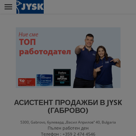
Skip
to
main
Menu
content
МАГАЗИНИ
ЦЕНТРАЛЕН ОФИС
ЦЕНТЪР ЗА
ОБСЛУЖВАНЕ НА
КЛИЕНТИ
АСИСТЕНТ ПРОДАЖБИ В JYSK
(ГАБРОВО)
5300,
Gabrovo,
булевард „Васил Априлов“ 40,
Bulgaria
ДИСТРИБУЦИОНЕН
Пълен работен ден
ЦЕНТЪР
Телефон : +359 2 474 4546