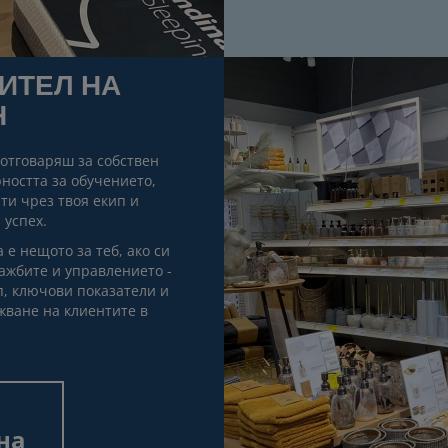
ИТЕЛ НА
Н
отговаряш за собствен
ността за обучението,
ти чрез твоя екип и
 успех.
е нещото за теб, ако си
ажбите и управлението -
п, ключови показатели и
жване на клиентите в
на