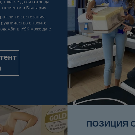
 така че да си готов да
а клиенти в България.
ат ли те състезания,
трудничество с твоите
родажби в JYSK може да е
тент
и
ПОЗИЦИЯ 