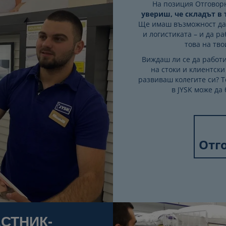
На позиция Отговор
увериш, че складът в
Ще имаш възможност да
и логистиката – и да ра
това на тво
Виждаш ли се да работ
на стоки и клиентск
развиваш колегите си? Т
в JYSK може да
Отг
СТНИК-