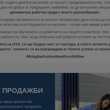
SK, където дните в магазина са пълни с предизвикателства, по
бъдем по-добри от предишния, живеейки, за да изпълним обещ
динамична работна среда с много разнообразие
.
създават възможности за всички. Независимо дали искаш да р
 логистика или Управител на магазин - тогава ние имаме работ
имание на обучението и развитието на нашите служители. Ние
 целите си, така че да получиш най-добрите условия за постиг
те на JYSK, ти ще бъдеш част от култура, в която личното 
ритет, талантът се възнаграждава и твоите успехи се празн
#BringDedicationMeetPossibilities
Т ПРОДАЖБИ
ще имаш множество
 реализирани продажби.