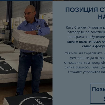
ПОЗИЦИЯ С
Н
Като Стажант-управител
отговаряш за собстве
програма за обучение
много практическо о
също е фоку
Обичаш ли търговията н
мечтаеш ли да отгов
отношение към продажби
силна общност, която д
Стажант-управител на
Поз