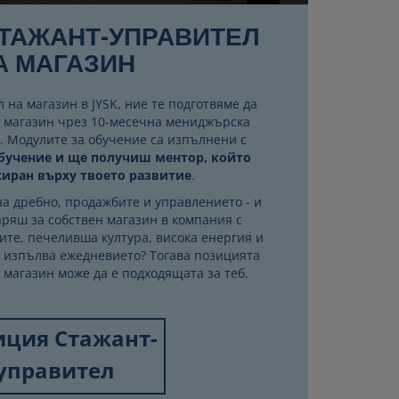
ТАЖАНТ-УПРАВИТЕЛ
А МАГАЗИН
 на магазин в JYSK, ние те подготвяме да
н магазин чрез 10-месечна мениджърска
. Модулите за обучение са изпълнени с
бучение и ще получиш ментор, който
сиран върху твоето развитие
.
а дребно, продажбите и управлението - и
аряш за собствен магазин в компания с
те, печеливша култура, висока енергия и
а изпълва ежедневието? Тогава позицията
 магазин може да е подходящата за теб.
иция Стажант-
управител