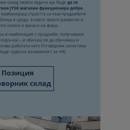
ник склад твоята задача ще бъде
да се
 твоя JYSK магазин функционира добре
.
 комбинираш страстта си към продажбите
ботиш в среда, в която твоето развитие и
ите колеги е винаги на фокус.
иш в комбинация с продажби, получаване
и поръчки – и обичаш ли да обучаваш и
огава работата като Отговорник логистика
 бъде чудесна възможност за теб.
Позиция
оворник склад