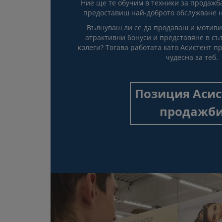
Ние ще те обучим в техники за продажба,
предоставиш най-доброто обслужване н
Вълнуваш ли се да продаваш и мотивир
атрактивни бонуси и представяне в съ
колеги? Тогава работата като Асистент п
чудесна за теб.
Позиция Асис
продажб