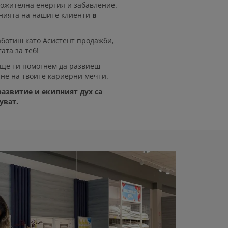
ложителна енергия и забавление.
анията на нашите клиенти
в
аботиш като Aсистент продажби,
ата за теб!
 ще ти помогнем да развиеш
ане на твоите кариерни мечти.
развитие и екипният дух са
уват.