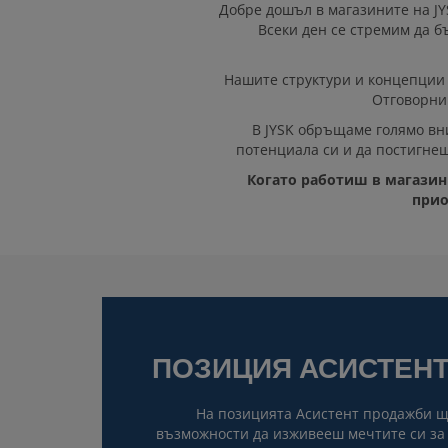
Добре дошъл в магазините на JY
Всеки ден се стремим да 
Нашите структури и концепции 
Oтговорник
В JYSK обръщаме голямо вн
потенциала си и да постигнеш
Когато работиш в магазини
прио
ПОЗИЦИЯ АСИСТЕН
На позицията Асистент продажби 
възможности да изживееш мечтите си за